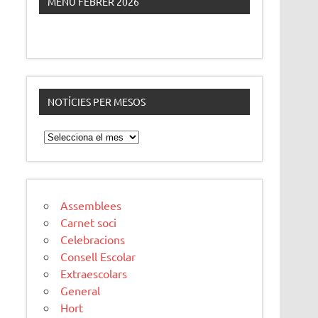
MENÚ FEBRER 2026
NOTÍCIES PER MESOS
Notícies
per
mesos
Assemblees
Carnet soci
Celebracions
Consell Escolar
Extraescolars
General
Hort