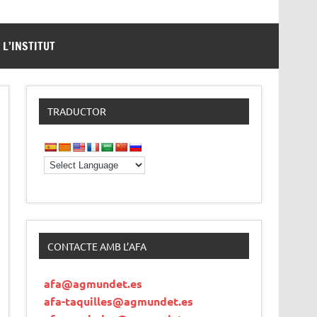
L’INSTITUT
TRADUCTOR
CONTACTE AMB L’AFA
afa@agmundet.es
afa-taquilles@agmundet.es