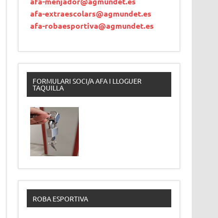
afa-menjador@agmundet.es
afa-extraescolars@agmundet.es
afa-robaesportiva@agmundet.es
FORMULARI SOCI/A AFA I LLOGUER
TAQUILLA
ROBA ESPORTIVA