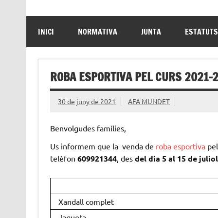
INICI
NORMATIVA
JUNTA
ESTATUTS
ROBA ESPORTIVA PEL CURS 2021-
30 de juny de 2021
AFA MUNDET
Benvolgudes famílies,
Us informem que la venda de
roba esportiva
pel
telèfon
609921344
, des
del dia 5 al 15 de juliol
Xandall complet
Jaqueta