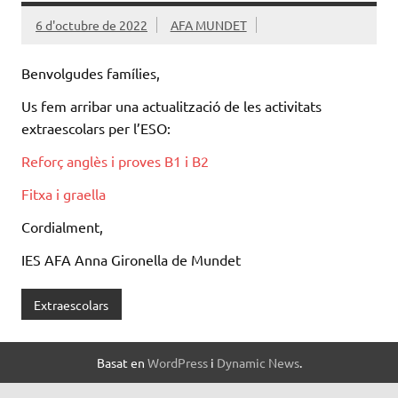
6 d'octubre de 2022
AFA MUNDET
Benvolgudes famílies,
Us fem arribar una actualització de les activitats
extraescolars per l’ESO:
Reforç anglès i proves B1 i B2
Fitxa i graella
Cordialment,
IES AFA Anna Gironella de Mundet
Extraescolars
Basat en
WordPress
i
Dynamic News
.