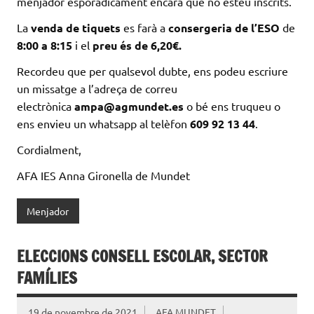
menjador esporàdicament encara que no esteu inscrits.
La
venda de tiquets
es farà a
consergeria de l’ESO
de
8:00 a 8:15
i el
preu és de 6,20€.
Recordeu que per qualsevol dubte, ens podeu escriure
un missatge a l’adreça de correu
electrònica
ampa@agmundet.es
o bé ens truqueu o
ens envieu un whatsapp al telèfon
609 92 13 44
.
Cordialment,
AFA IES Anna Gironella de Mundet
Menjador
ELECCIONS CONSELL ESCOLAR, SECTOR
FAMÍLIES
19 de novembre de 2021
AFA MUNDET