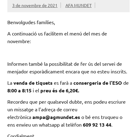
3 de novembre de 2021
AFA MUNDET
Benvolgudes famílies,
A continuació us facilitem el menú del mes de
novembre:
Informen també la possibilitat de fer ús del servei de
menjador esporàdicament encara que no esteu inscrits.
La
venda de tiquets
es farà a
consergeria de l’ESO
de
8:00 a 8:15
i el
preu és de 6,20€.
Recordeu que per qualsevol dubte, ens podeu escriure
un missatge a l’adreça de correu
electrònica
ampa@agmundet.es
o bé ens truqueu o
ens envieu un whatsapp al telèfon
609 92 13 44
.
Cordialment,