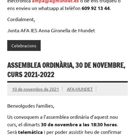
electrònica
ampa@agmundet.es
o bé ens truqueu o
ens envieu un whatsapp al telèfon
609 92 13 44
.
Cordialment,
Junta AFA IES Anna Gironella de Mundet
Celebracions
ASSEMBLEA ORDINÀRIA, 30 DE NOVEMBRE,
CURS 2021-2022
10 de novembre de 2021
AFA MUNDET
Benvolgudes famílies,
Us convoquem a l’assemblea ordinària d’aquest nou
curs, el dimarts
30 de novembre a les 18:30 hores
.
Serà
telemàtica
i per poder assistir heu de confirmar