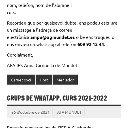
nom, telèfon, nom de l’alumne i
curs.
Recordeu que per qualsevol dubte, ens podeu escriure
un missatge a l’adreça de correu
electrònica
ampa@agmundet.es
o bé ens truqueu o
ens envieu un whatsapp al telèfon
609 92 13 44
.
Cordialment,
AFA IES Anna Gironella de Mundet
Carnet soci
Hort
Menjador
GRUPS DE WHATAPP, CURS 2021-2022
25 d'octubre de 2021
AFA MUNDET
Benvolgudes famílies de l’IES A.G. Mundet,