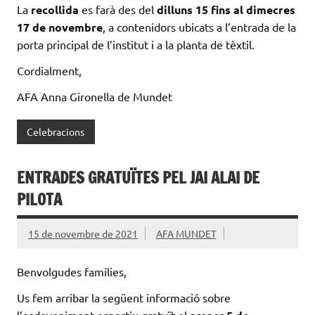
La
recollida
es farà des del
dilluns 15 fins al dimecres
17 de novembre
, a contenidors ubicats a l’entrada de la
porta principal de l’institut i a la planta de tèxtil.
Cordialment,
AFA Anna Gironella de Mundet
Celebracions
ENTRADES GRATUÏTES PEL JAI ALAI DE
PILOTA
15 de novembre de 2021
AFA MUNDET
Benvolgudes famílies,
Us fem arribar la següent informació sobre
l’esdeveniment esportiu gratuït el proper